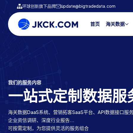
环球创新旗下品牌
update@bigtradedata.com
首页
海关数据
海关数据服务商
我们的服务内容
海关数据服务商
我们的行业资历
进出口数据网
一站式定制数据服
进出口数据网
专注进出口数据22
提供88个国家海关数据源，一百亿+条真实进出口数据
海关数据DaaS系统、营销拓客SaaS平台、API数据接口服
提供88个国家海关数据源，一百亿+条真实进出口数据
二十余年行业经验，以数据服务立足，打造400人专业团队
贸易覆盖全球230+国家和地区，包括197个主权国家和36
企业资信调研、深度行业报告...
贸易覆盖全球230+国家和地区，包括197个主权国家和36
服务国内外100,000+企业
报关区
可按需定制，为您提供灵活的服务组合
报关区