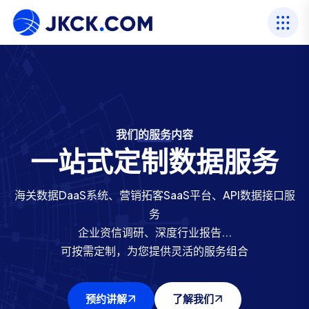
我们的服务内容
我们的行业资历
海关数据服务商
海关数据服务商
我们的行业资历
一站式定制数据服务
专注进出口数据22年
进出口数据网
进出口数据网
专注进出口数据22年
海关数据DaaS系统、营销拓客SaaS平台、API数据接口服
二十余年行业经验，以数据服务立足，打造400人专业团
提供88个国家海关数据源，一百亿+条真实进出口数据
提供88个国家海关数据源，一百亿+条真实进出口数据
务
二十余年行业经验，以数据服务立足，打造400人专业团
贸易覆盖全球230+国家和地区，包括197个主权国家和36
贸易覆盖全球230+国家和地区，包括197个主权国家和36
队
企业资信调研、深度行业报告...
队
服务国内外100,000+企业
个独立报关区
个独立报关区
可按需定制，为您提供灵活的服务组合
服务国内外100,000+企业
预约讲解
预约讲解
预约讲解
了解我们
了解我们
了解我们
预约讲解
了解我们