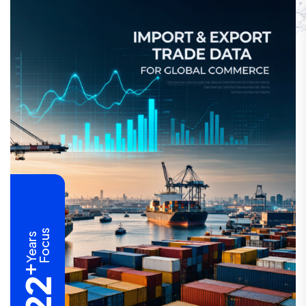
Focus
Years
+
22