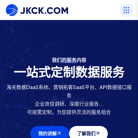
我们的服务内容
我们的行业资历
海关数据服务商
我们的行业资历
海关数据服务商
一站式定制数据服务
专注进出口数据22年
专注进出口数据22年
进出口数据网
进出口数据网
海关数据DaaS系统、营销拓客SaaS平台、API数据接口服
二十余年行业经验，以数据服务立足，打造400人专业团
二十余年行业经验，以数据服务立足，打造400人专业团
提供88个国家海关数据源，一百亿+条真实进出口数据
提供88个国家海关数据源，一百亿+条真实进出口数据
务
贸易覆盖全球230+国家和地区，包括197个主权国家和36
贸易覆盖全球230+国家和地区，包括197个主权国家和36
队
队
企业资信调研、深度行业报告...
服务国内外100,000+企业
服务国内外100,000+企业
个独立报关区
个独立报关区
可按需定制，为您提供灵活的服务组合
预约讲解
预约讲解
预约讲解
预约讲解
了解我们
了解我们
了解我们
了解我们
预约讲解
了解我们