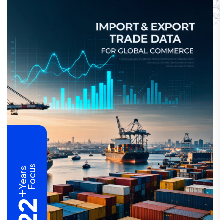
Focus
Years
+
22