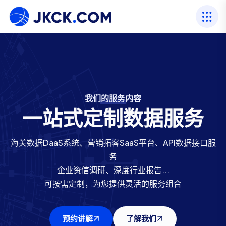
我们的服务内容
我们的行业资历
海关数据服务商
我们的行业资历
海关数据服务商
一站式定制数据服务
专注进出口数据22年
专注进出口数据22年
进出口数据网
进出口数据网
海关数据DaaS系统、营销拓客SaaS平台、API数据接口服
二十余年行业经验，以数据服务立足，打造400人专业团
提供88个国家海关数据源，一百亿+条真实进出口数据
提供88个国家海关数据源，一百亿+条真实进出口数据
二十余年行业经验，以数据服务立足，打造400人专业团
务
贸易覆盖全球230+国家和地区，包括197个主权国家和36
贸易覆盖全球230+国家和地区，包括197个主权国家和36
队
队
企业资信调研、深度行业报告...
服务国内外100,000+企业
个独立报关区
个独立报关区
服务国内外100,000+企业
可按需定制，为您提供灵活的服务组合
预约讲解
预约讲解
预约讲解
了解我们
了解我们
了解我们
预约讲解
了解我们
预约讲解
了解我们