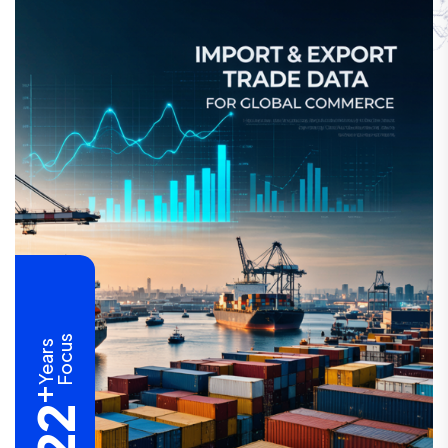
Focus
Years
+
22