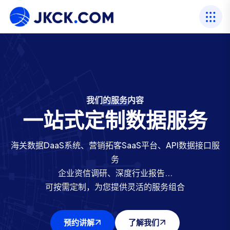
我们的服务内容
我们的行业资历
海关数据服务商
海关数据服务商
一站式定制数据服务
我们的行业资历
专注进出口数据22年
进出口数据网
进出口数据网
海关数据DaaS系统、营销拓客SaaS平台、API数据接口服
二十余年行业经验，以数据服务立足，打造400人专业团
提供88个国家海关数据源，一百亿+条真实进出口数据
提供88个国家海关数据源，一百亿+条真实进出口数据
务
贸易覆盖全球230+国家和地区，包括197个主权国家和36
贸易覆盖全球230+国家和地区，包括197个主权国家和36
队
企业资信调研、深度行业报告...
服务国内外100,000+企业
个独立报关区
个独立报关区
可按需定制，为您提供灵活的服务组合
预约讲解
预约讲解
预约讲解
了解我们
了解我们
了解我们
预约讲解
了解我们