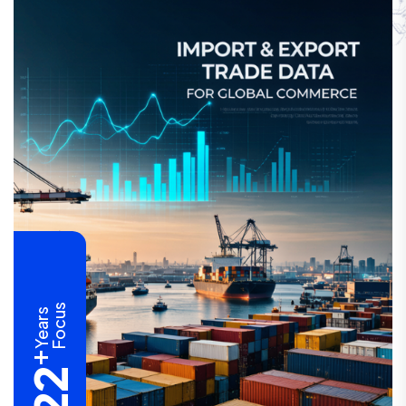
Focus
Years
+
22